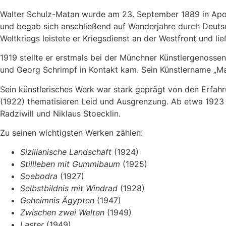
Walter Schulz-Matan wurde am 23. September 1889 in Apol
und begab sich anschließend auf Wanderjahre durch Deutsc
Weltkriegs leistete er Kriegsdienst an der Westfront und li
1919 stellte er erstmals bei der Münchner Künstlergenosse
und Georg Schrimpf in Kontakt kam. Sein Künstlername „Ma
Sein künstlerisches Werk war stark geprägt von den Erfahr
(1922) thematisieren Leid und Ausgrenzung. Ab etwa 1923 en
Radziwill und Niklaus Stoecklin.
Zu seinen wichtigsten Werken zählen:
Sizilianische Landschaft
(1924)
Stillleben mit Gummibaum
(1925)
Soebodra
(1927)
Selbstbildnis mit Windrad
(1928)
Geheimnis Ägypten
(1947)
Zwischen zwei Welten
(1949)
Laster
(1949)